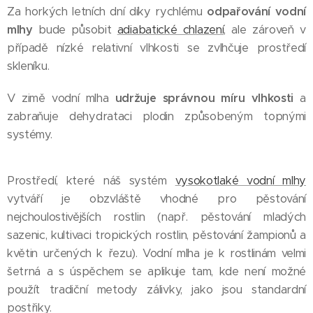
Za horkých letních dní díky rychlému
odpařování vodní
mlhy
bude působit
adiabatické chlazení
, ale zároveň v
případě nízké relativní vlhkosti se zvlhčuje prostředí
skleníku.
V zimě vodní mlha
udržuje správnou míru vlhkosti
a
zabraňuje dehydrataci plodin způsobeným topnými
systémy.
Prostředí, které náš systém
vysokotlaké vodní mlhy
vytváří je obzvláště vhodné pro pěstování
nejchoulostivějších rostlin (např. pěstování mladých
sazenic, kultivaci tropických rostlin, pěstování žampionů a
květin určených k řezu). Vodní mlha je k rostlinám velmi
šetrná a s úspěchem se aplikuje tam, kde není možné
použít tradiční metody zálivky, jako jsou standardní
postřiky.