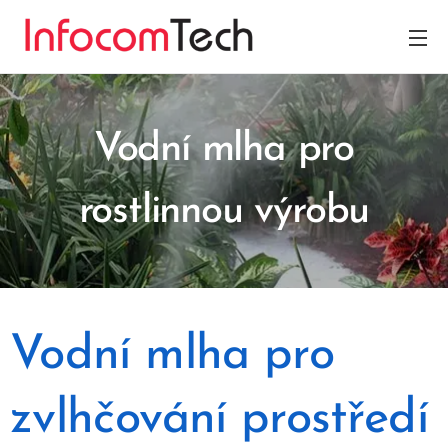
Vodní mlha pro
rostlinnou výrobu
Vodní mlha pro
zvlhčování prostředí