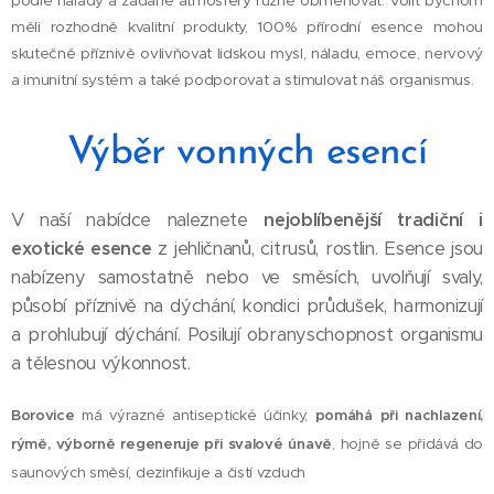
podle nálady a žádané atmosféry různě obměňovat.
Volit bychom
měli rozhodně kvalitní produkty, 100% přírodní esence mohou
skutečně příznivě ovlivňovat lidskou mysl, náladu, emoce, nervový
a imunitní systém a také podporovat a stimulovat náš organismus.
Výběr vonných esencí
V naší nabídce naleznete
nejoblíbenější tradiční i
exotické esence
z jehličnanů, citrusů, rostlin. Esence jsou
nabízeny samostatně nebo ve směsích, uvolňují svaly,
působí příznivě na dýchání, kondici průdušek, harmonizují
a prohlubují dýchání. Posilují obranyschopnost organismu
a tělesnou výkonnost.
Borovice
má výrazné antiseptické účinky,
pomáhá při nachlazení,
rýmě, výborně regeneruje při svalové únavě
, hojně se přidává do
saunových směsí, dezinfikuje a čistí vzduch