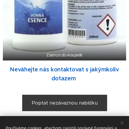
Esence do koupele
Neváhejte nás kontaktovat s jakýmkoliv
dotazem
Poptat nezávaznou nabídku
Používáme cookies, abychom zajistili správné fungování a