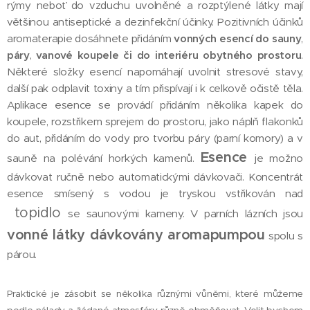
rýmy neboť do vzduchu uvolněné a rozptýlené látky mají
většinou antiseptické a dezinfekční účinky. Pozitivních účinků
aromaterapie dosáhnete přidáním
vonných esencí do sauny
,
páry
,
vanové koupele
či do interiéru obytného prostoru
.
Některé složky esencí napomáhají uvolnit stresové stavy,
další pak odplavit toxiny a tím přispívají i k celkově očistě těla.
Aplikace esence se provádí přidáním několika kapek do
koupele, rozstřikem sprejem do prostoru, jako náplň flakonků
do aut, přidáním do vody pro tvorbu páry (parní komory) a v
Esence
sauně
na polévání horkých kamenů.
je možno
dávkovat ručně nebo automatickými dávkovači. Koncentrát
esence smísený s vodou je tryskou vstřikován nad
topidlo
se saunovými kameny. V parních lázních jsou
vonné látky dávkovány aromapumpou
spolu s
párou.
Praktické je zásobit se několika různými vůněmi, které můžeme