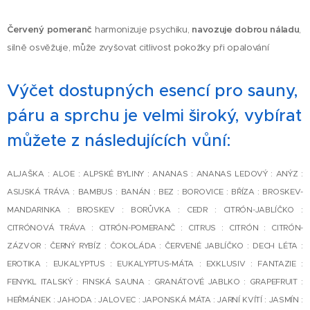
Červený pomeranč
harmonizuje psychiku,
navozuje dobrou náladu
,
silně osvěžuje, může zvyšovat citlivost pokožky při opalování
Výčet dostupných esencí pro sauny,
páru a sprchu je velmi široký, vybírat
můžete z následujících vůní:
ALJAŠKA : ALOE : ALPSKÉ BYLINY : ANANAS : ANANAS LEDOVÝ : ANÝZ :
ASIJSKÁ TRÁVA : BAMBUS : BANÁN : BEZ : BOROVICE : BŘÍZA : BROSKEV-
MANDARINKA : BROSKEV : BORŮVKA : CEDR : CITRÓN-JABLÍČKO :
CITRÓNOVÁ TRÁVA : CITRÓN-POMERANČ : CITRUS : CITRÓN : CITRÓN-
ZÁZVOR : ČERNÝ RYBÍZ : ČOKOLÁDA : ČERVENÉ JABLÍČKO : DECH LÉTA :
EROTIKA : EUKALYPTUS : EUKALYPTUS-MÁTA : EXKLUSIV : FANTAZIE :
FENYKL ITALSKÝ : FINSKÁ SAUNA : GRANÁTOVÉ JABLKO : GRAPEFRUIT :
HEŘMÁNEK : JAHODA : JALOVEC : JAPONSKÁ MÁTA : JARNÍ KVÍTÍ : JASMÍN :