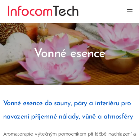
Vonné esence
Vonné esence do sauny, páry a interiéru pro
navození příjemné nálady, vůně a atmosféry
Aromaterapie výtečným pomocníkem při léčbě nachlazení a