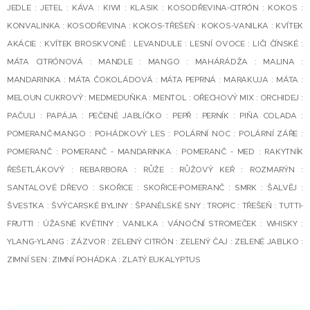
JEDLE : JETEL : KÁVA : KIWI : KLASIK : KOSODŘEVINA-CITRÓN : KOKOS :
KONVALINKA : KOSODŘEVINA : KOKOS-TŘEŠEŇ : KOKOS-VANILKA : KVÍTEK
AKÁCIE : KVÍTEK BROSKVONĚ : LEVANDULE : LESNÍ OVOCE : LIČI ČÍNSKÉ :
MÁTA CITRÓNOVÁ : MANDLE : MANGO : MAHÁRÁDŽA : MALINA :
MANDARINKA : MÁTA ČOKOLÁDOVÁ : MÁTA PEPRNÁ : MARAKUJA : MÁTA :
MELOUN CUKROVÝ : MEDMEDUŇKA : MENTOL : OŘECHOVÝ MIX : ORCHIDEJ :
PAČULI : PAPÁJA : PEČENÉ JABLÍČKO : PEPŘ : PERNÍK : PIŇA COLADA :
POMERANČ-MANGO : POHÁDKOVÝ LES : POLÁRNÍ NOC : POLÁRNÍ ZÁŘE :
POMERANČ : POMERANČ - MANDARINKA : POMERANČ - MED : RAKYTNÍK
ŘEŠETLÁKOVÝ : REBARBORA : RŮŽE : RŮŽOVÝ KEŘ : ROZMARÝN :
SANTALOVÉ DŘEVO : SKOŘICE : SKOŘICE-POMERANČ : SMRK : ŠALVĚJ :
ŠVESTKA : ŠVÝCARSKÉ BYLINY : ŠPANĚLSKÉ SNY : TROPIC : TŘEŠEŇ : TUTTI-
FRUTTI : ÚŽASNÉ KVĚTINY : VANILKA : VÁNOČNÍ STROMEČEK : WHISKY :
YLANG-YLANG : ZÁZVOR : ZELENÝ CITRÓN : ZELENÝ ČAJ : ZELENÉ JABLKO :
ZIMNÍ SEN : ZIMNÍ POHÁDKA : ZLATÝ EUKALYPTUS