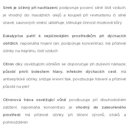
Smrk
je účinný při nachlazení
, podporuje pocení, silně čistí vzduch,
je vhodný do masážních olejů a koupelí při revmatismu či silné
únavě, saunových směsí, uklidňuje, stimuluje činnost mozkové kůry
Eukalyptus
patří k nejúčinnějším prostředkům při dýchacích
obtížích
, napomáhá hojení ran, podporuje koncentraci, má příznivé
účinky na migrénu, čistí vzduch
Citron
díky osvěžujícím účinkům se doporučuje při duševní námaze,
působí proti bolestem hlavy, infekcím dýchacích cest
, má
antiseptické účinky, snižuje krevní tlak, povzbuzuje trávení a příznivě
působí na pleť
Citronová tráva
osvěžující vůně
povzbuzuje při dlouhodobém
zatížení, napomáhá koncentraci, je
vhodný do zakouřeného
prostředí
, má příznivé účinky při léčení výronů, otoků a
pohmožděnin