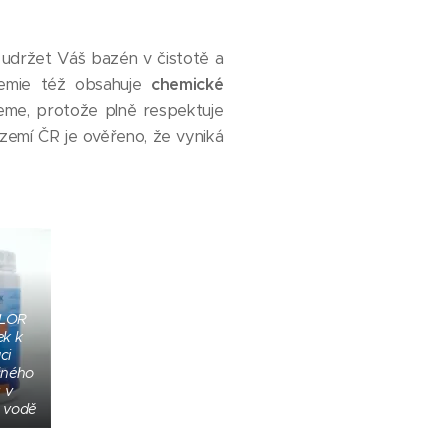
udržet Váš bazén v čistotě a
hemie též obsahuje
chemické
jeme, protože plně respektuje
zemí ČR je ověřeno, že vyniká
LOR
ek k
ci
čného
 v
 vodě