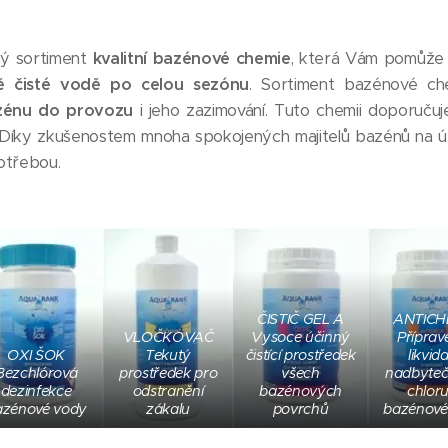
ný sortiment
kvalitní bazénové chemie
, která Vám pomůže 
vě čisté vodě po celou sezónu
. Sortiment bazénové c
zénu do provozu
i jeho zazimování. Tuto chemii doporuču
tě. Díky zkušenostem mnoha spokojených majitelů bazénů na ú
potřebou.
ČISTIČ GEL A
ANTICH
VLOČKOVAČ
Vysoce účinný
Příprav
OXI ŠOK
Tekutý
čistící prostředek
likvida
Bezchlórová
prostředek pro
všech
nadbyte
dezinfekce
odstranění
bazénových
chloru
azénové vody
zákalu
povrchů
bazénové