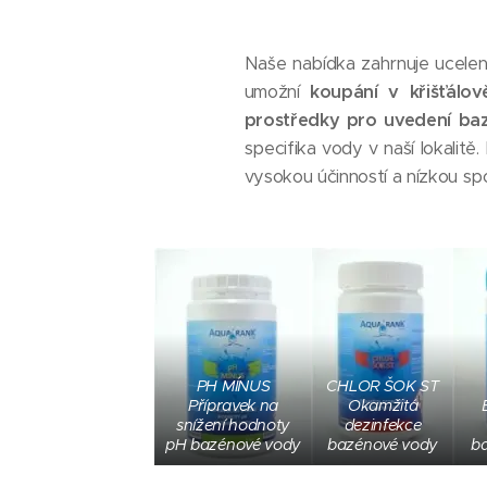
Naše nabídka zahrnuje ucele
umožní
koupání v křišťálo
prostředky pro uvedení ba
specifika vody v naší lokali
vysokou účinností a nízkou s
PH MÍNUS
CHLOR ŠOK ST
Přípravek na
Okamžitá
snížení hodnoty
dezinfekce
pH bazénové vody
bazénové vody
b