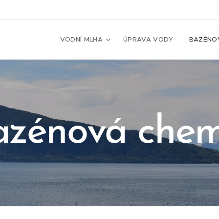
VODNÍ MLHA
ÚPRAVA VODY
BAZÉNO
azénová chem