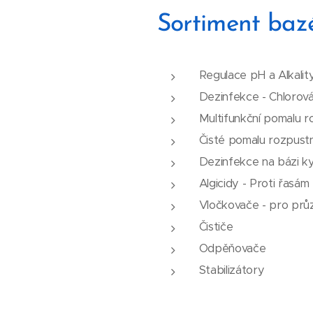
Sortiment baz
Regulace pH a Alkalit
Dezinfekce - Chlorov
Multifunkční pomalu r
Čisté pomalu rozpust
Dezinfekce na bázi ky
Algicidy - Proti řasám
Vločkovače - pro prů
Čističe
Odpěňovače
Stabilizátory