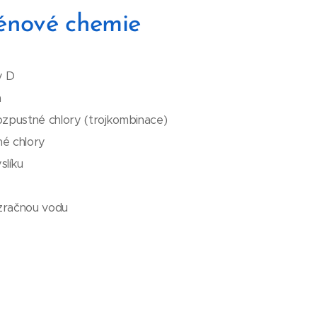
énové chemie
y D
á
ozpustné chlory (trojkombinace)
né chlory
slíku
zračnou vodu