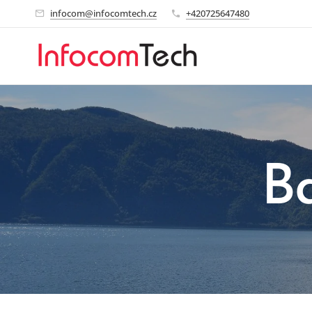
infocom@infocomtech.cz
+420725647480
B