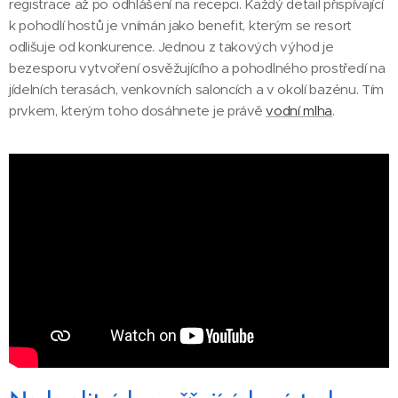
registrace až po odhlášení na recepci. Každý detail přispívající
k pohodlí hostů je vnímán jako benefit, kterým se resort
odlišuje od konkurence. Jednou z takových výhod je
bezesporu vytvoření osvěžujícího a pohodlného prostředí na
jídelních terasách, venkovních saloncích a v okolí bazénu. Tím
prvkem, kterým toho dosáhnete je právě
vodní mlha
.