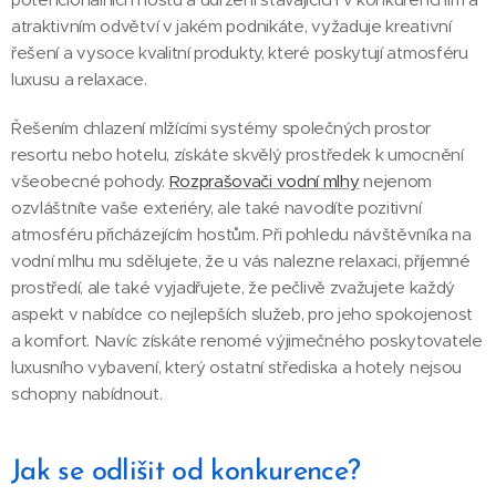
atraktivním odvětví v jakém podnikáte, vyžaduje kreativní
řešení a vysoce kvalitní produkty, které poskytují atmosféru
luxusu a relaxace.
Řešením chlazení mlžícími systémy společných prostor
resortu nebo hotelu, získáte skvělý prostředek k umocnění
všeobecné pohody.
Rozprašovači vodní mlhy
nejenom
ozvláštníte vaše exteriéry, ale také navodíte pozitivní
atmosféru přicházejícím hostům. Při pohledu návštěvníka na
vodní mlhu mu sdělujete, že u vás nalezne relaxaci, příjemné
prostředí, ale také vyjadřujete, že pečlivě zvažujete každý
aspekt v nabídce co nejlepších služeb, pro jeho spokojenost
a komfort. Navíc získáte renomé výjimečného poskytovatele
luxusního vybavení, který ostatní střediska a hotely nejsou
schopny nabídnout.
Jak se odlišit od konkurence?