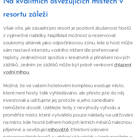
Na kvalitních osvěžujících místech v
resortu záleží
Však víte, jak zásadní pro resort je pozitivní zkušenost hostů
z výjimečné nabídky. Například možnost si rezervovat
soukromý altánek jako odpočinkovou zónu, kde si host může
sám nastavit intenzitu vodního mlžení dle preferované
teploty. Jedinečnost spočívá v kreativitě a přinášení nových
zážitků. Jedním ze zážitků může být právě venkovní
chlazení
vodní mlhou
.
Možná, že ve vašem hotelovém komplexu existuje místo,
které není hosty tolik vyhledáváno, ale přesto jste do něj
investovali a udržujete jej, protože si jeho zanedbání
nemůžete dovolit. Udělejte tedy z nevýhody výhodu a
proměňte místo, které vytvářelo pouze náklady na udržování,
na místo, kde hosté během horkých letních měsíců naleznou
příjemné a osvěžující
mlhoviště
. Efektivní oslovení
potencionálních hostů a udržení stávajících v konkurenčním a