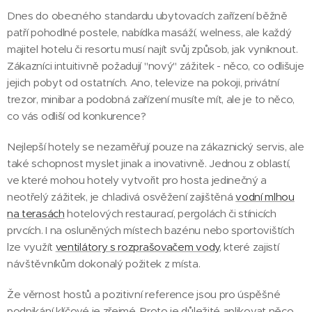
Dnes do obecného standardu ubytovacích zařízení běžně
patří pohodlné postele, nabídka masáží, welness, ale každý
majitel hotelu či resortu musí najít svůj způsob, jak vyniknout.
Zákazníci intuitivně požadují "nový" zážitek - něco, co odlišuje
jejich pobyt od ostatních. Ano, televize na pokoji, privátní
trezor, minibar a podobná zařízení musíte mít, ale je to něco,
co vás odliší od konkurence?
Nejlepší hotely se nezaměřují pouze na zákaznický servis, ale
také schopnost myslet jinak a inovativně. Jednou z oblastí,
ve které mohou hotely vytvořit pro hosta jedinečný a
neotřelý zážitek, je chladivá osvěžení zajištěná
vodní mlhou
na terasách
hotelových restaurací, pergolách či stínicích
prvcích. I na osluněných místech bazénu nebo sportovištích
lze využít
ventilátory s rozprašovačem vody
, které zajistí
návštěvníkům dokonalý požitek z místa.
Že věrnost hostů a pozitivní reference jsou pro úspěšné
podnikání klíčové je zřejmé. Proto je důležité aplikovat něco,