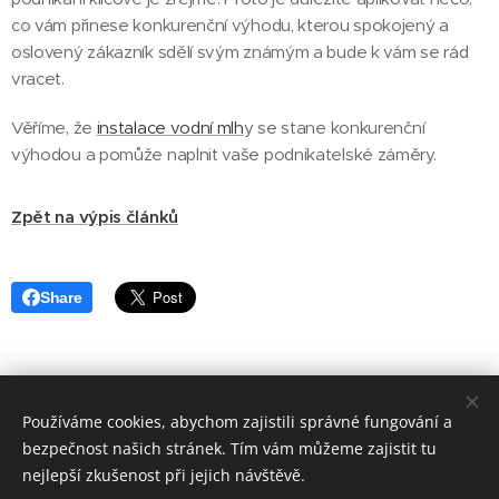
co vám přinese konkurenční výhodu, kterou spokojený a
oslovený zákazník sdělí svým známým a bude k vám se rád
vracet.
Věříme, že
instalace vodní mlh
y se stane konkurenční
výhodou a pomůže naplnit vaše podnikatelské záměry.
Zpět na výpis článků
Share
Používáme cookies, abychom zajistili správné fungování a
Infocom s.r.o., Lýskova 711/24, 15500 Praha 5, Tel.: +420 725 647
bezpečnost našich stránek. Tím vám můžeme zajistit tu
480
nejlepší zkušenost při jejich návštěvě.
vodní mlha
|
úprava vody
|
bazénové technologie
|
kontakty
|
o